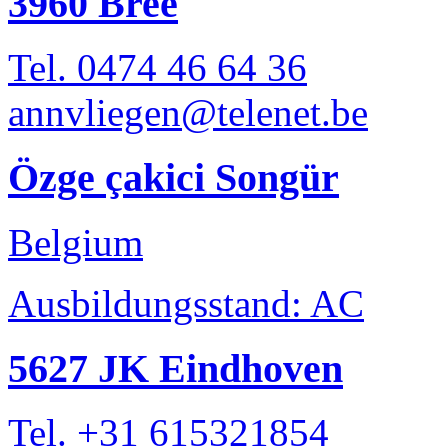
3960 Bree
Tel. 0474 46 64 36
annvliegen@telenet.be
Özge çakici Songür
Belgium
Ausbildungsstand: AC
5627 JK Eindhoven
Tel. +31 615321854