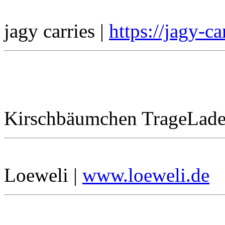
jagy carries |
https://jagy-c
Kirschbäumchen TrageLade
Loeweli |
www.loeweli.de