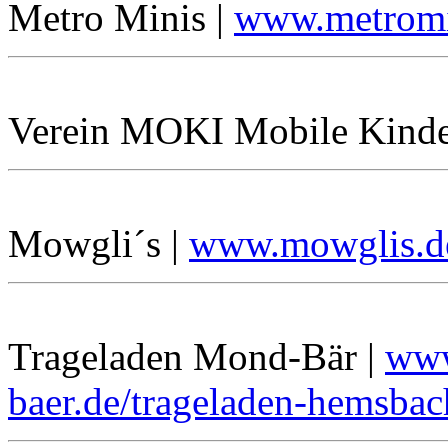
Metro Minis |
www.metromi
Verein MOKI Mobile Kinde
Mowgli´s |
www.mowglis.d
Trageladen Mond-Bär |
www
baer.de/trageladen-hemsbac