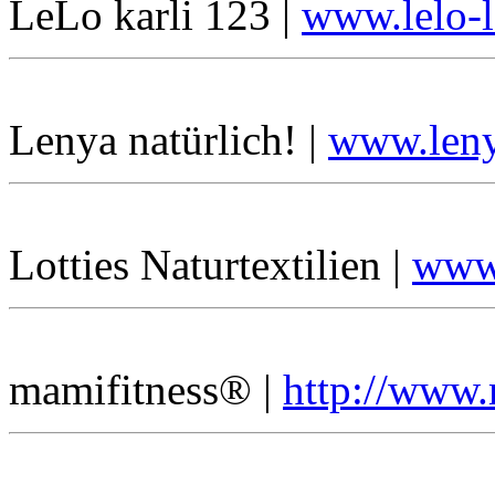
LeLo karli 123 |
www.lelo-l
Lenya natürlich! |
www.leny
Lotties Naturtextilien |
www.
mamifitness® |
http://www.