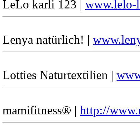
LeLo karli 123 |
www.lelo-l
Lenya natürlich! |
www.leny
Lotties Naturtextilien |
www.
mamifitness® |
http://www.