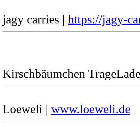
jagy carries |
https://jagy-c
Kirschbäumchen TrageLade
Loeweli |
www.loeweli.de