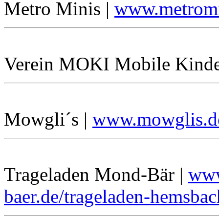
Metro Minis |
www.metromi
Verein MOKI Mobile Kinde
Mowgli´s |
www.mowglis.d
Trageladen Mond-Bär |
www
baer.de/trageladen-hemsbac