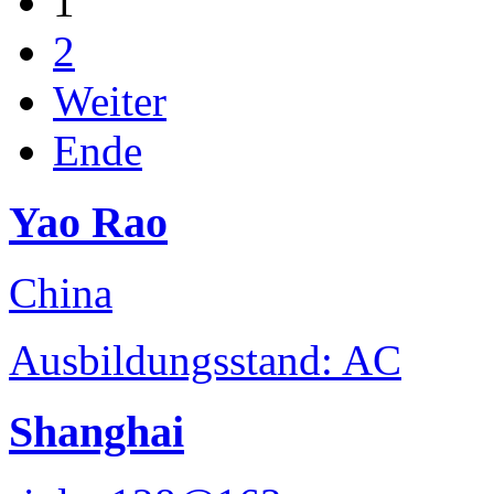
1
2
Weiter
Ende
Yao Rao
China
Ausbildungsstand: AC
Shanghai