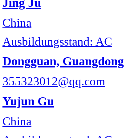
Jing Ju
China
Ausbildungsstand: AC
Dongguan, Guangdong
355323012@qq.com
Yujun Gu
China